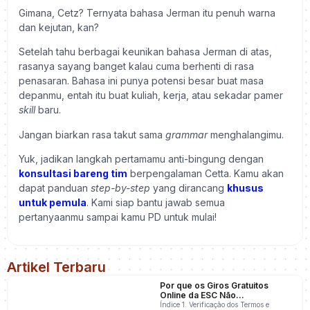
Gimana, Cetz? Ternyata bahasa Jerman itu penuh warna
dan kejutan, kan?
Setelah tahu berbagai keunikan bahasa Jerman di atas,
rasanya sayang banget kalau cuma berhenti di rasa
penasaran. Bahasa ini punya potensi besar buat masa
depanmu, entah itu buat kuliah, kerja, atau sekadar pamer
skill
baru.
Jangan biarkan rasa takut sama
grammar
menghalangimu.
Yuk, jadikan langkah pertamamu anti-bingung dengan
konsultasi bareng tim
berpengalaman Cetta. Kamu akan
dapat panduan
step-by-step
yang dirancang
khusus
untuk pemula
. Kami siap bantu jawab semua
pertanyaanmu sampai kamu PD untuk mulai!
Artikel Terbaru
Por que os Giros Gratuitos
Online da ESC Não
Apareceram na Minha Conta
Índice 1. Verificação dos Termos e