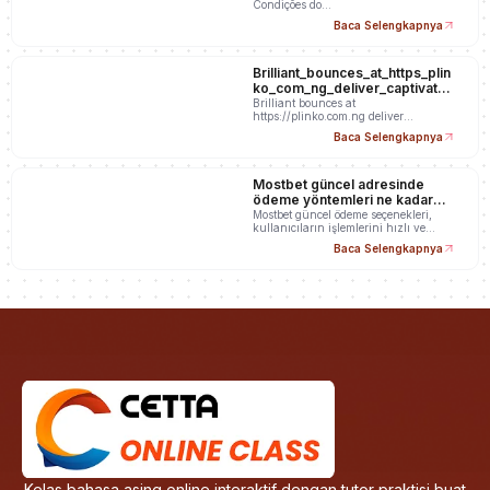
Condições do…
Baca Selengkapnya
Brilliant_bounces_at_https_plin
ko_com_ng_deliver_captivatin
g_wins_and_unpredicta
Brilliant bounces at
https://plinko.com.ng deliver
captivating wins and…
Baca Selengkapnya
Mostbet güncel adresinde
ödeme yöntemleri ne kadar
hızlı değişiyor?
Mostbet güncel ödeme seçenekleri,
kullanıcıların işlemlerini hızlı ve…
Baca Selengkapnya
Kelas bahasa asing online interaktif dengan tutor praktisi buat