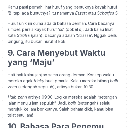
Kamu pasti pernah lihat huruf yang bentuknya kayak huruf
‘B’ tapi ada buntutnya? Itu namanya
Eszett
atau
Scharfes S
.
Huruf unik ini cuma ada di bahasa Jerman. Cara bacanya
simpel, persis kayak huruf ‘ss’ (dobel s). Jadi kalau lihat
kata
Straße
(jalan), bacanya adalah ‘Strasse’. Nggak perlu
bingung, itu bukan huruf B kok.
9. Cara Menyebut Waktu
yang ‘Maju’
Hati-hati kalau janjian sama orang Jerman. Konsep waktu
mereka agak
tricky
buat pemula. Kalau mereka bilang
halb
zehn
(setengah sepuluh), artinya bukan 10:30.
Halb zehn
artinya 09:30. Logika mereka adalah “setengah
jalan menuju jam sepuluh”. Jadi,
halb
(setengah) selalu
merujuk ke jam berikutnya. Salah paham dikit, kamu bisa
telat satu jam!
10. Bahasa Para Penemu