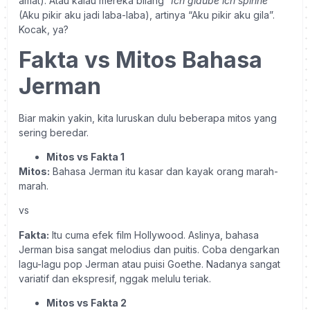
amat). Atau kalau mereka bilang “
Ich glaube ich spinne
”
(Aku pikir aku jadi laba-laba), artinya “Aku pikir aku gila”.
Kocak, ya?
Fakta vs Mitos Bahasa
Jerman
Biar makin yakin, kita luruskan dulu beberapa mitos yang
sering beredar.
Mitos vs Fakta 1
Mitos:
Bahasa Jerman itu kasar dan kayak orang marah-
marah.
vs
Fakta:
Itu cuma efek film Hollywood. Aslinya, bahasa
Jerman bisa sangat melodius dan puitis. Coba dengarkan
lagu-lagu pop Jerman atau puisi Goethe. Nadanya sangat
variatif dan ekspresif, nggak melulu teriak.
Mitos vs Fakta 2