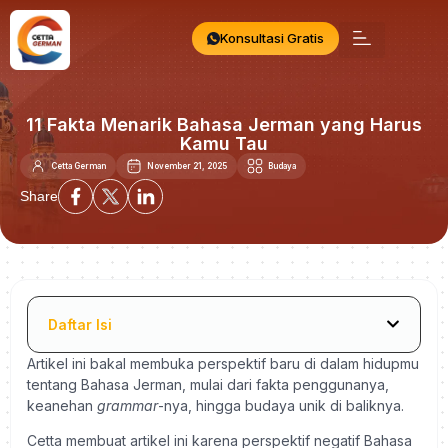
Konsultasi Gratis
11 Fakta Menarik Bahasa Jerman yang Harus
Kamu Tau
Cetta German
November 21, 2025
Budaya
Share
Daftar Isi
Artikel ini bakal membuka perspektif baru di dalam hidupmu
tentang Bahasa Jerman, mulai dari fakta penggunanya,
keanehan
grammar
-nya, hingga budaya unik di baliknya.
Cetta membuat artikel ini karena perspektif negatif Bahasa