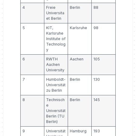
4
Freie
Berlin
88
Universita
et Berlin
5
KIT,
Karlsruhe
98
Karlsruhe
Institute of
Technolog
y
6
RWTH
Aachen
105
Aachen
University
7
Humboldt-
Berlin
130
Universität
zu Berlin
8
Technisch
Berlin
145
e
Universität
Berlin (TU
Berlin)
9
Universität
Hamburg
193