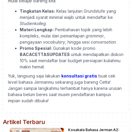
mulai belajar bareng kita:
Tingkatan Kelas:
Kelas lanjutan Grundstufe yang
menjadi syarat minimal wajib untuk mendaftar ke
Studienkolleg
.
Materi Lengkap:
Pembahasan topik yang lebih
kompleks, mulai dari pemantapan
grammar
,
pengayaan
vocabulary
, hingga sesi
conversation
.
Promo Spesial:
Gunakan kode promo
BACACETTASUPDATES
untuk mendapatkan diskon
10% saat mendaftar biar budget persiapan kuliahmu
makin hemat.
Yuk, langsung saja lakukan
konsultasi gratis
buat cek
level bahasa Jermanmu sekarang juga bareng Cetta!
Jangan sampai langkahmu terhambat hanya karena urusan
bahasa belum beres saat musim pendaftaran kampus
impian sudah dibuka!
Artikel Terbaru
Kosakata Bahasa Jerman A2: