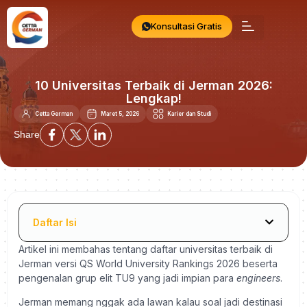
Konsultasi Gratis
10 Universitas Terbaik di Jerman 2026:
Lengkap!
Cetta German
Maret 5, 2026
Karier dan Studi
Share
Daftar Isi
Artikel ini membahas tentang daftar universitas terbaik di
Jerman versi QS World University Rankings 2026 beserta
pengenalan grup elit TU9 yang jadi impian para
engineers
.
Jerman memang nggak ada lawan kalau soal jadi destinasi