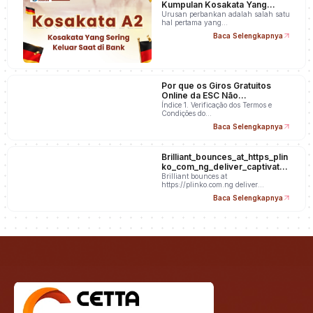
Kumpulan Kosakata Yang
Sering Keluar Saat di Bank
Urusan perbankan adalah salah satu
hal pertama yang…
Baca Selengkapnya
Por que os Giros Gratuitos
Online da ESC Não
Apareceram na Minha Conta
Índice 1. Verificação dos Termos e
Condições do…
Baca Selengkapnya
Brilliant_bounces_at_https_plin
ko_com_ng_deliver_captivatin
g_wins_and_unpredicta
Brilliant bounces at
https://plinko.com.ng deliver
captivating wins and…
Baca Selengkapnya