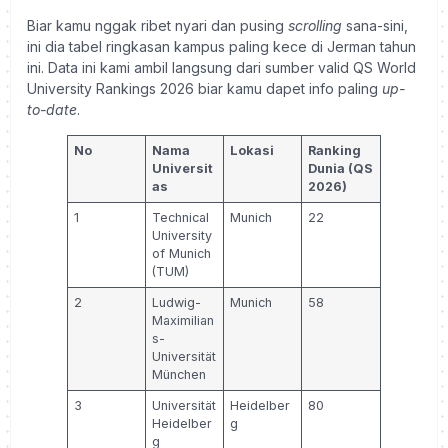
Biar kamu nggak ribet nyari dan pusing
scrolling
sana-sini,
ini dia tabel ringkasan kampus paling kece di Jerman tahun
ini. Data ini kami ambil langsung dari sumber valid QS World
University Rankings 2026 biar kamu dapet info paling
up-
to-date
.
No
Nama
Lokasi
Ranking
Universit
Dunia (QS
as
2026)
1
Technical
Munich
22
University
of Munich
(TUM)
2
Ludwig-
Munich
58
Maximilian
s-
Universität
München
3
Universität
Heidelber
80
Heidelber
g
g