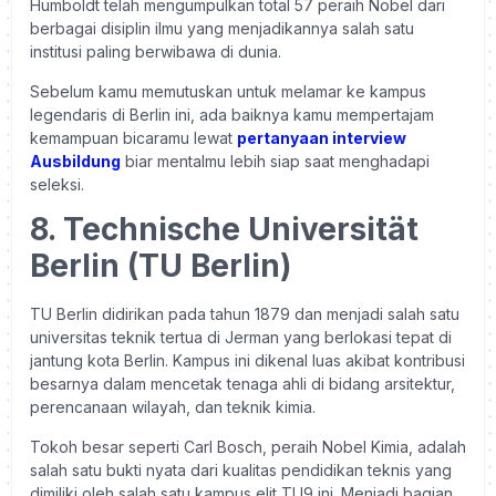
Humboldt telah mengumpulkan total 57 peraih Nobel dari
berbagai disiplin ilmu yang menjadikannya salah satu
institusi paling berwibawa di dunia.
Sebelum kamu memutuskan untuk melamar ke kampus
legendaris di Berlin ini, ada baiknya kamu mempertajam
kemampuan bicaramu lewat
pertanyaan interview
Ausbildung
biar mentalmu lebih siap saat menghadapi
seleksi.
8. Technische Universität
Berlin (TU Berlin)
TU Berlin didirikan pada tahun 1879 dan menjadi salah satu
universitas teknik tertua di Jerman yang berlokasi tepat di
jantung kota Berlin. Kampus ini dikenal luas akibat kontribusi
besarnya dalam mencetak tenaga ahli di bidang arsitektur,
perencanaan wilayah, dan teknik kimia.
Tokoh besar seperti Carl Bosch, peraih Nobel Kimia, adalah
salah satu bukti nyata dari kualitas pendidikan teknis yang
dimiliki oleh salah satu kampus elit TU9 ini. Menjadi bagian