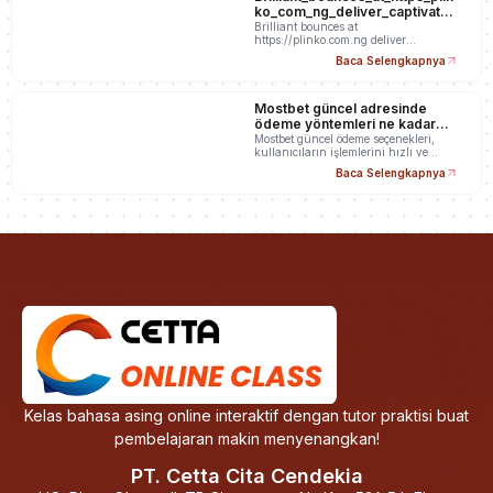
ko_com_ng_deliver_captivatin
g_wins_and_unpredicta
Brilliant bounces at
https://plinko.com.ng deliver
captivating wins and…
Baca Selengkapnya
Mostbet güncel adresinde
ödeme yöntemleri ne kadar
hızlı değişiyor?
Mostbet güncel ödeme seçenekleri,
kullanıcıların işlemlerini hızlı ve…
Baca Selengkapnya
Kelas bahasa asing online interaktif dengan tutor praktisi buat
pembelajaran makin menyenangkan!
PT. Cetta Cita Cendekia