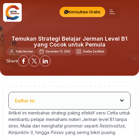
Konsultasi Gratis
Temukan Strategi Belajar Jerman Level B1
yang Cocok untuk Pemula
Cetta German
Desember 13, 2025
Goethe Zertifikat
Share
Daftar Isi
Artikel ini membahas strategi paling efektif versi Cetta untuk
membantu pelajar memahami materi Jerman level B1 tanpa
stres. Mulai dari menghafal
grammar
seperti
Relativsätze,
Konjunktiv II,
hingga
Passiv
yang sering bikin pusing.