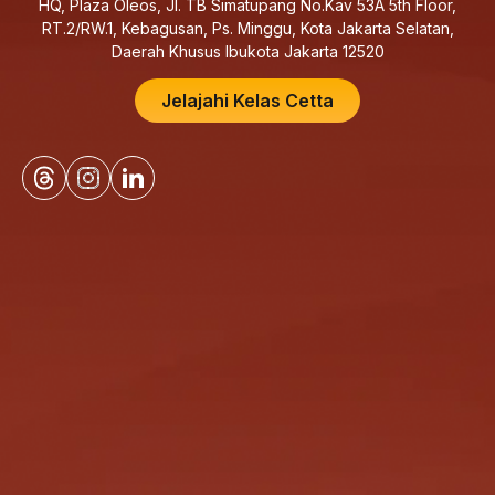
HQ, Plaza Oleos, Jl. TB Simatupang No.Kav 53A 5th Floor,
RT.2/RW.1, Kebagusan, Ps. Minggu, Kota Jakarta Selatan,
Daerah Khusus Ibukota Jakarta 12520
Jelajahi Kelas Cetta