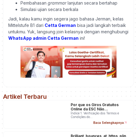
Pembahasan
grammar
lanjutan secara bertahap
Simulasi ujian secara berkala
Jadi, kalau kamu ingin segera jago bahasa Jerman, kelas
Mittelstufe B1 dari
Cetta German
bisa jadi langkah terbaik
untukmu. Yuk, langsung join kelasnya dengan menghubungi
WhatsApp admin Cetta German
ini!
Artikel Terbaru
Por que os Giros Gratuitos
Online da ESC Não
Apareceram na Minha Conta
Índice 1. Verificação dos Termos e
Condições do…
Baca Selengkapnya
Brilliant_bounces_at_https_plin