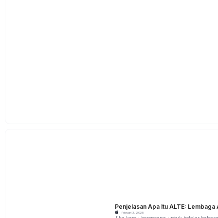
Penjelasan Apa Itu ALTE: Lembaga 
Februari 3, 2025
Jika kamu berencana untuk belajar bahasa