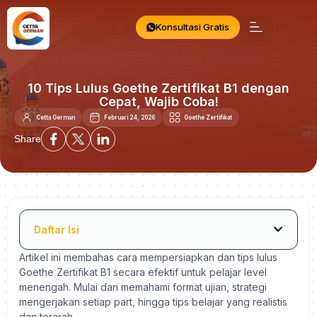
Konsultasi Gratis
10 Tips Lulus Goethe Zertifikat B1 dengan
Cepat, Wajib Coba!
Cetta German
Februari 24, 2026
Goethe Zertifikat
Share
Daftar Isi
Artikel ini membahas cara mempersiapkan dan tips lulus
Goethe Zertifikat B1 secara efektif untuk pelajar level
menengah. Mulai dari memahami format ujian, strategi
mengerjakan setiap part, hingga tips belajar yang realistis
dan terarah.