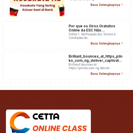
Baca Selengkapnya
Por que os Giros Gratuitos
Online da ESC Não
Apareceram na Minha Conta
Índice 1. Verificação dos Termos e
Condições do…
Baca Selengkapnya
Brilliant_bounces_at_https_plin
ko_com_ng_deliver_captivatin
g_wins_and_unpredicta
Brilliant bounces at
https://plinko.com.ng deliver
captivating wins and…
Baca Selengkapnya