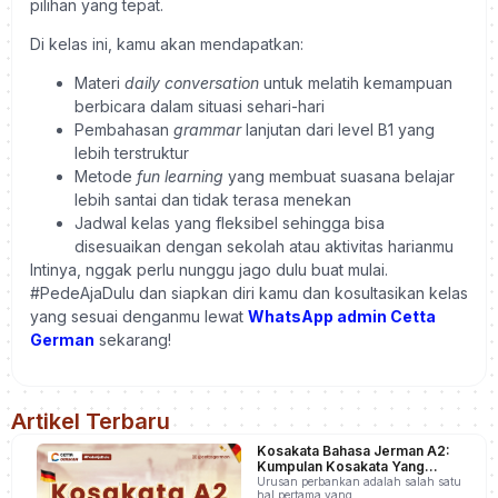
pilihan yang tepat.
Di kelas ini, kamu akan mendapatkan:
Materi
daily conversation
untuk melatih kemampuan
berbicara dalam situasi sehari-hari
Pembahasan
grammar
lanjutan dari level B1 yang
lebih terstruktur
Metode
fun learning
yang membuat suasana belajar
lebih santai dan tidak terasa menekan
Jadwal kelas yang fleksibel sehingga bisa
disesuaikan dengan sekolah atau aktivitas harianmu
Intinya, nggak perlu nunggu jago dulu buat mulai.
#PedeAjaDulu dan siapkan diri kamu dan kosultasikan kelas
yang sesuai denganmu lewat
WhatsApp admin Cetta
German
sekarang!
Artikel Terbaru
Kosakata Bahasa Jerman A2:
Kumpulan Kosakata Yang
Sering Keluar Saat di Bank
Urusan perbankan adalah salah satu
hal pertama yang…