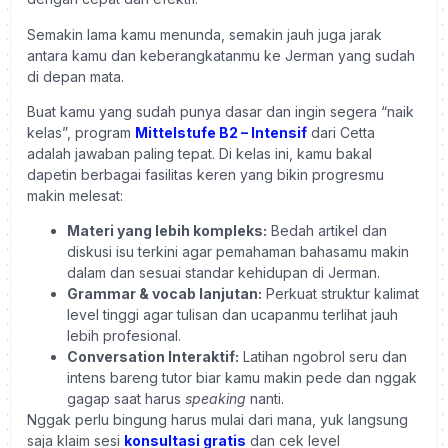
Semakin lama kamu menunda, semakin jauh juga jarak
antara kamu dan keberangkatanmu ke Jerman yang sudah
di depan mata.
Buat kamu yang sudah punya dasar dan ingin segera “naik
kelas”, program
Mittelstufe B2 – Intensif
dari Cetta
adalah jawaban paling tepat. Di kelas ini, kamu bakal
dapetin berbagai fasilitas keren yang bikin progresmu
makin melesat:
Materi yang lebih kompleks:
Bedah artikel dan
diskusi isu terkini agar pemahaman bahasamu makin
dalam dan sesuai standar kehidupan di Jerman.
Grammar & vocab lanjutan:
Perkuat struktur kalimat
level tinggi agar tulisan dan ucapanmu terlihat jauh
lebih profesional.
Conversation Interaktif:
Latihan ngobrol seru dan
intens bareng tutor biar kamu makin pede dan nggak
gagap saat harus
speaking
nanti.
Nggak perlu bingung harus mulai dari mana, yuk langsung
saja klaim sesi
konsultasi gratis
dan cek level