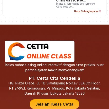
Online da ESC Não
Apareceram na Minha Conta
Índice 1. Verificação dos Termos e
Condições do…
Baca Selengkapnya
Kelas bahasa asing online interaktif dengan tutor praktisi buat
pembelajaran makin menyenangkan!
PT. Cetta Cita Cendekia
HQ, Plaza Oleos, Jl. TB Simatupang No.Kav 53A 5th Floor,
RT.2/RW.1, Kebagusan, Ps. Minggu, Kota Jakarta Selatan,
Daerah Khusus Ibukota Jakarta 12520
Jelajahi Kelas Cetta