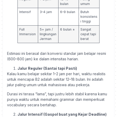
bulan
umum
Intensif
3–4 jam
6–9 bulan
Butuh
konsistens
i tinggi
Full
5+ jam /
6 bulan ±
Sangat
Immersion
lingkungan
cepat tapi
Jerman
berat
Estimasi ini berasal dari konversi standar jam belajar resmi
(600–800 jam) ke dalam intensitas harian.
Jalur Reguler (Santai tapi Pasti)
Kalau kamu belajar sekitar 1–2 jam per hari, waktu realistis
untuk mencapai B2 adalah sekitar 12–18 bulan. Ini adalah
jalur paling umum untuk mahasiswa atau pekerja.
Durasi ini terasa “lama”, tapi justru lebih stabil karena kamu
punya waktu untuk memahami grammar dan memperkuat
vocabulary secara bertahap.
Jalur Intensif (Gaspol buat yang Kejar Deadline)